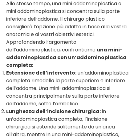
Allo stesso tempo, una mini addominoplastica o
mini addominoplastica si concentra sulla parte
inferiore dell’addome. Il chirurgo plastico
consiglierà l’opzione più adatta in base alla vostra
anatomia e ai vostri obiettivi estetici.
Approfondendo l’argomento
dell’addominoplastica, confrontiamo
una mini-
addominoplastica con un’addominoplastica
completa
:
Estensione dell’intervento:
un’addominoplastica
completa rimodella la parte superiore e inferiore
dell’addome. Una mini-addominoplastica si
concentra principalmente sulla parte inferiore
dell’addome, sotto l’ombelico.
Lunghezza dell’incisione chirurgica:
in
un’addominoplastica completa, l’incisione
chirurgica si estende solitamente da un’anca
all’altra, mentre in una mini-addominoplastica,