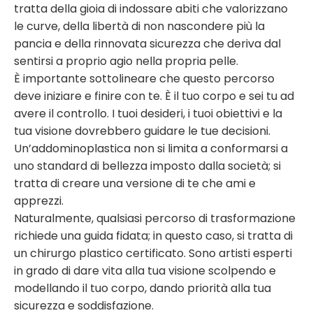
tratta della gioia di indossare abiti che valorizzano
le curve, della libertà di non nascondere più la
pancia e della rinnovata sicurezza che deriva dal
sentirsi a proprio agio nella propria pelle.
È importante sottolineare che questo percorso
deve iniziare e finire con te. È il tuo corpo e sei tu ad
avere il controllo. I tuoi desideri, i tuoi obiettivi e la
tua visione dovrebbero guidare le tue decisioni.
Un’addominoplastica non si limita a conformarsi a
uno standard di bellezza imposto dalla società; si
tratta di creare una versione di te che ami e
apprezzi.
Naturalmente, qualsiasi percorso di trasformazione
richiede una guida fidata; in questo caso, si tratta di
un chirurgo plastico certificato. Sono artisti esperti
in grado di dare vita alla tua visione scolpendo e
modellando il tuo corpo, dando priorità alla tua
sicurezza e soddisfazione.