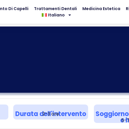
nto Di Capelli
Trattamenti Dentali
Medicina Estetica
R
Italiano
Durata dell'intervento
Soggiorno
2-3 ore
e 
5-7