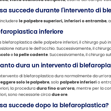
sa succede durante l'intervento di bl
includere
le
palpebre superiori, inferiori o entrambe
, 
efaroplastica inferiore
a blefaroplastica delle palpebre inferiori, il chirurgo può
osizione natura
le dell’occhio. Successivamente, il chirurg
colo
e
la pelle cadente
. Successivamente, il chirurgo sut
anto dura un intervento di blefaropla
ntervento di blefaroplastica dura normalmente da un’ora 
reggere solo le palpebre
, solo
palpebre inferiori
o entra
riori, la procedura
dura fino a un’ora
, mentre per la co
riori, sono necessarie circa
due ore
.
sa succede dopo la blefaroplastica?