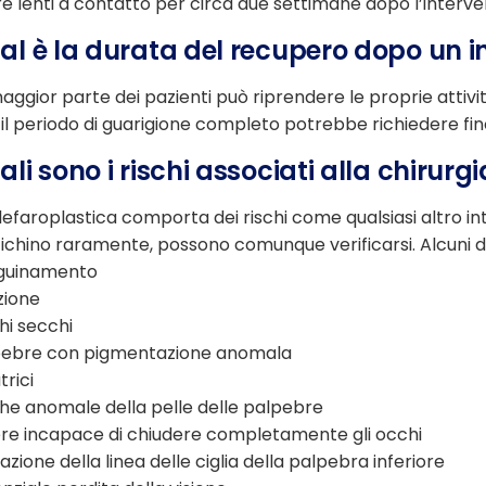
e lenti a contatto per circa due settimane dopo l’interve
al è la durata del recupero dopo un i
aggior parte dei pazienti può riprendere le proprie attiv
 il periodo di guarigione completo potrebbe richiedere fi
ali sono i rischi associati alla chirurg
lefaroplastica comporta dei rischi come qualsiasi altro i
fichino raramente, possono comunque verificarsi. Alcuni dei
guinamento
zione
i secchi
pebre con pigmentazione anomala
trici
he anomale della pelle delle palpebre
re incapace di chiudere completamente gli occhi
azione della linea delle ciglia della palpebra inferiore