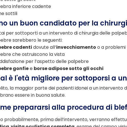
ebra inferiore cadente
e sottili
no un buon candidato per la chirurgi
tai per sottoporti a un intervento di chirurgia delle palpeb
ebre sarebbero le seguenti:
pebre cadenti
dovute all’
invecchiamento
o a problemi
ebre che ostruiscono la vista
ddisfazione per l’aspetto delle palpebre
pebre gonfie
e
borse adipose sotto gli occhi
al è l'età migliore per sottoporsi a u
olito, la maggior parte dei pazienti idonei a un intervento 
rano essere in buona salute.
me prepararsi alla procedura di ble
o probabilmente, prima dell’intervento, verranno effett
ica
,
visita oculistica completa
, esame del campo visiv