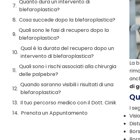
Quanto dura un intervento di
blefaroplastica?
Cosa succede dopo la blefaroplastica?
Quali sono le fasi di recupero dopo la
blefaroplastica?
Qual è la durata del recupero dopo un
intervento di blefaroplastica?
La b
Quali sono i rischi associati alla chirurgia
rimo
delle palpebre?
anch
Quando saranno visibili i risultati di una
di g
blefaroplastica?
Qu
Il tuo percorso medico con il Dott. Cinik
I se
Prenota un Appuntamento
Visi
Dist
Bors
Bors