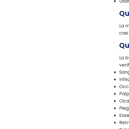
Usar
Qu
La m
casi
Qu
La b
veri
San
Infe
Occh
Pal
Cica
Pieg
Esse
Retr