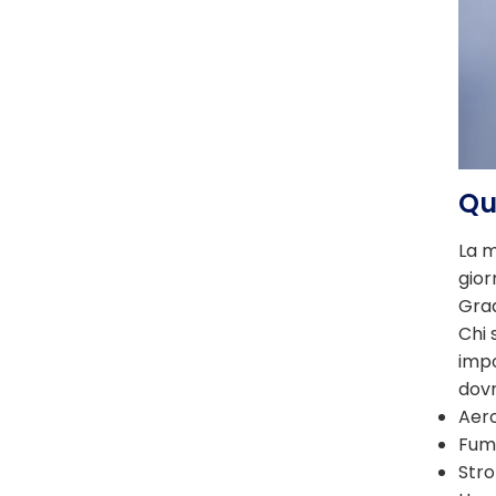
Qu
La m
gior
Grad
Chi 
impo
dovr
Aer
Fum
Stro