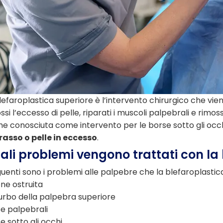
lefaroplastica superiore è l’intervento chirurgico che vien
ssi l’eccesso di pelle, riparati i muscoli palpebrali e rimoss
e conosciuta come intervento per le borse sotto gli occh
rasso o pelle in eccesso
.
ali problemi vengono trattati con la
guenti sono i problemi alle palpebre che la blefaroplastic
one ostruita
urbo della palpebra superiore
e palpebrali
e sotto gli occhi