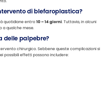
nto.
ntervento di blefaroplastica?
ità quotidiane entro
10 – 14 giorni
. Tuttavia, in alcuni
no a qualche mese.
ia delle palpebre?
ntervento chirurgico. Sebbene queste complicazioni si
 possibili effetti possono includere: