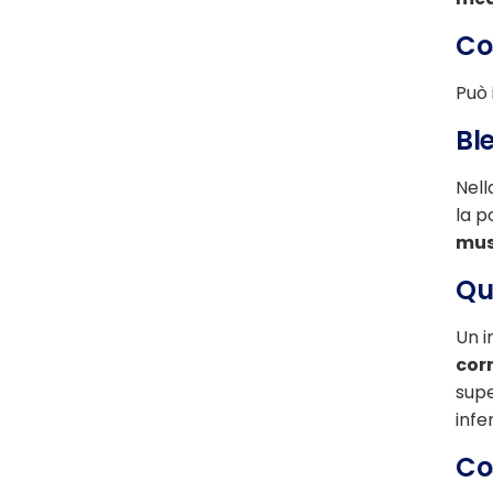
Co
Può 
Bl
Nell
la p
mus
Qu
Un i
cor
supe
infe
Co