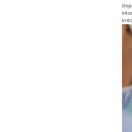
Dopo
into
irri