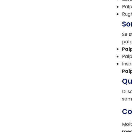
Palp
Rugh
So
Se s
palp
Pal
Palp
Inso
Pal
Qu
Di s
semb
Co
Molt
med