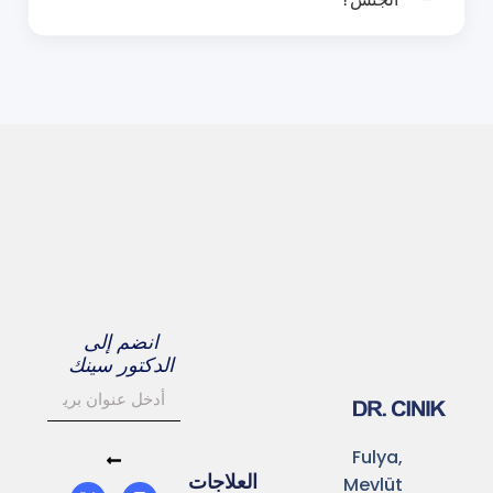
بشكل طبيعي
Normal sleep from 13/08/2026
يجب أن تنتظر لمدة 10 أيام للعودة إلى حياتك الجنسية
الطبيعية. يضر الجماع بصيالت الشعر المزروعة ، لذلك
عليك التحلي بالصبر.
Resume activity from 13/08/2026
انضم إلى
الدكتور سينك
Fulya,
العلاجات
Mevlüt