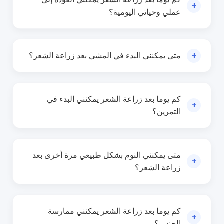
+
عملي وحياتي اليومية؟
يمكنك العودة إلى حياتك االجتماعية بعد 3 أيام من زراعة
الشعر. تحتاج إلى الراحة لمدة 3 أيام ، ثم يمكنك العودة
+
متى يمكنني البدء في المشي بعد زراعة الشعر؟
إلى العمل والحياة اليومية دون أي مشاكل.
يمكنك البدء في المشي لمسافات قصيرة )مثل الذهاب
Socialize from 09/08/2026
للتسوق( بعد 7 أيام من زراعة الشعر. تأكد من أنك لن
كم يوما بعد زراعة الشعر يمكنني البدء في
+
تمشي لمسافات طويلة وحاول المشي في الداخل أو في
التمرين؟
المساء.
Walk from 07/08/2026
يمكنك إعادة ممارسة األنشطة البدنية الثقيلة بعد 30 يوما
)شهر واحد( من جراحة زراعة الشعر. على الرغم من أنه
متى يمكنني النوم بشكل طبيعي مرة أخرى بعد
+
يمكنك البدء في المشي بعد 7 أيام من زراعة الشعر ، إال
زراعة الشعر؟
أن ممارسة الرياضات الثقيلة تحتاج إلى مزيد من الصبر.
تجنب التدريبات الشاقة والرياضات المكثفة مثل كرة القدم
تحتاج إلى النوم ألعلى حتى اليوم السابع بعد جراحة
لمدة 2 إلى 3 أشهر.
استعادة الشعر. بعد 7 أيام ، يمكنك االستمرار في النوم
كم يوما بعد زراعة الشعر يمكنني ممارسة
+
الجنس؟
Exercise from 20/08/2026