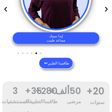
إيدا سينك
مساعد طبيب
طاقمنا الطبي
+
20
50
ألف+
280
+
35
+
3
مرضى
طاقمنا
التطبيقات
المستشفيات
سنوات