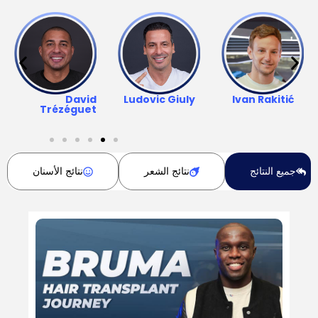
David
Ludovic Giuly
Ivan Rakitić
Trézéguet
جميع النتائج
نتائج الشعر
نتائج الأسنان