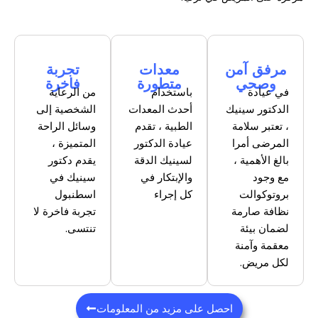
مرفق آمن
معدات
تجربة
وصحي
متطورة
فاخرة
في عيادة
باستخدام
من الرعاية
الدكتور سينيك
أحدث المعدات
الشخصية إلى
، تعتبر سلامة
الطبية ، تقدم
وسائل الراحة
المرضى أمرا
عيادة الدكتور
المتميزة ،
بالغ الأهمية ،
لسينيك الدقة
يقدم دكتور
مع وجود
والإبتكار في
سينيك في
بروتوكوالت
كل إجراء
اسطنبول
نظافة صارمة
تجربة فاخرة لا
لضمان بيئة
تنتسى.
معقمة وآمنة
لكل مريض.
احصل على مزيد من المعلومات