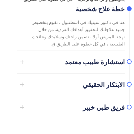
−
خطة علاج شخصية
هنا في دكتور سينيك في اسطنبول ، نقوم بتخصيص
جميع علاجاتك لتحقيق أهدافك الفردية. من خلال
نهجنا المريض أولا ، نضمن راحتك وسلامتك ونتائجك
الطبيعية ، في كل خطوة على الطريق ق.
+
استشارة طبيب معتمد
نحن نقدم استشارة مجانية مع طبيب معتمد
لمساعدتك على فهم خياراتك واختيار أفضل عالج.
+
الابتكار الحقيقي
يضمن طاقمنا الطبي متعدد اللغات التواصل الواضح
وتجربة سلسة للمرضى الدوليين.
تتميز عيادتنا بأحدث المعدات الطبية لضمان الدقة
والسلامة والكفاءة في كل إجراء. يتم إجراء جميع
+
فريق طبي خبير
العلاجات في منشأة آمنة. وصحية تلبي معايير الرعاية
الصحية الدولية. نحن نجمع بين الابتكار والخبرة
يجلب فريقنا الطبي الخبير في دكتور سينيك في
لتقديم أفضل النتائج الممكنة .
اسطنبول سنوات من الخبرة والتفاني لكل حالة