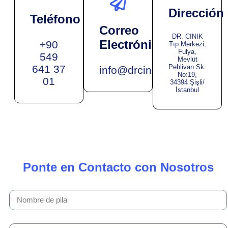
Dirección
Teléfono
Correo
DR. CINIK
Electrónico
+90
Tıp Merkezi,
Fulya,
549
Mevlüt
641 37
Pehlivan Sk.
info@drcinik.com
No:19,
01
34394 Şişli/
İstanbul
Ponte en Contacto con Nosotros