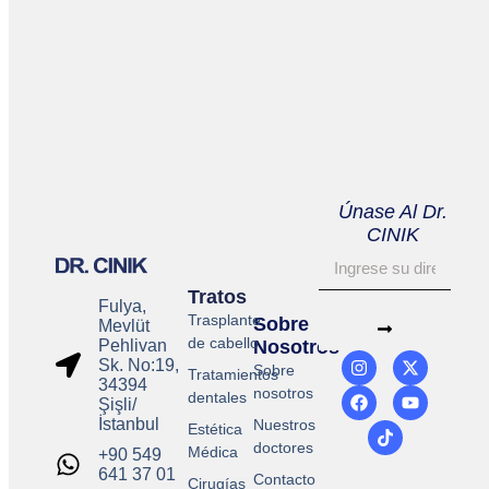
Únase Al Dr.
CINIK
Tratos
Fulya,
Trasplante
Sobre
Mevlüt
de cabello
Pehlivan
Nosotros
Sk. No:19,
Sobre
Tratamientos
34394
nosotros
dentales
Şişli/
İstanbul
Nuestros
Estética
doctores
Médica
+90 549
641 37 01
Contacto
Cirugías