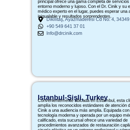
principal ofrece una gama completa de servicios
entorno moderno y lujoso. Con el Dr. Cinik y su 
médico experto en el lugar, puedes esperar una 
inigualable y resultados sorprendentes.
Dikilitaş, Ayazmaderesi Cd No: 4, 34349
+90 549 641 37 01
Info@drcinik.com
Istanbul-Şişli, Turkey
Convenientemente ubicada en Estambul, esta cl
amplía los reconocidos estándares de atención d
Cinik a una audiencia más amplia. Equipada con
tecnología moderna y operada por un equipo mé
calificado, esta sucursal ofrece una variedad de
procedimientos avanzados de restauración capil
cirugía plástica en un entorno profesional y cóm