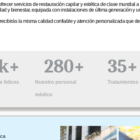
ofrecer servicios de restauración capilar y estética de clase mundial
d y bienestar, equipada con instalaciones de última generación y 
ecibirás la misma calidad confiable y atención personalizada que def
k+
280
+
35
+
s felices
Nuestro personal
Tratamientos
médico
ica