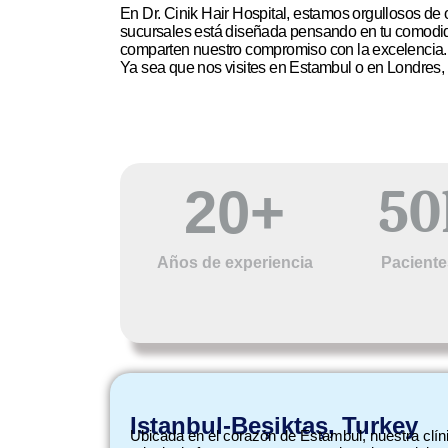
En Dr. Cinik Hair Hospital, estamos orgullosos de 
sucursales está diseñada pensando en tu comodida
comparten nuestro compromiso con la excelencia.
Ya sea que nos visites en Estambul o en Londres, r
50
20
+
Años de experiencia
Paciente
Istanbul-Beşiktaş, Turkey
Ubicada en el corazón de Estambul, nuestra clín