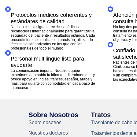
Protocolos médicos coherentes y
Atención 
estándares de calidad
consulta 
Nuestra clínica sigue directrices médicas
No hay dos pa
reconocidas internacionalmente para garantizar la
consulta hasta
seguridad del paciente y resultados óptimos. Cada
tratamiento e
procedimiento se realiza con precisión, utilizando
objetivos y ti
técnicas estandarizadas en las que confían
profesionales de todo el mundo.
Confiado 
satisfech
Personal multilingüe listo para
Pacientes de 
ayudarte
Cinik para su 
La comunicación importa. Nuestro equipo
basa en result
experimentado habla tu idioma — literalmente — y
y un compromi
ofrece apoyo en inglés, francés, español, árabe y
las expectativ
más, para guiarte con comodidad en cada paso de
tu proceso.
Sobre Nosotros
Tratos
Sobre nosotros
Trasplante de cabell
Nuestros doctores
Tratamientos dentale