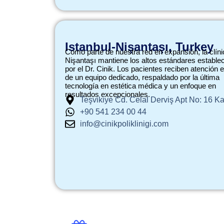
Istanbul-Nişantaşı, Turkey
Como parte de nuestra red en expansión, la clíni
Nişantaşı mantiene los altos estándares estable
por el Dr. Cinik. Los pacientes reciben atención 
de un equipo dedicado, respaldado por la última
tecnología en estética médica y un enfoque en
resultados excepcionales.
Teşvikiye Cd. Celal Derviş Apt No: 16 Kat
+90 541 234 00 44
info@cinikpoliklinigi.com