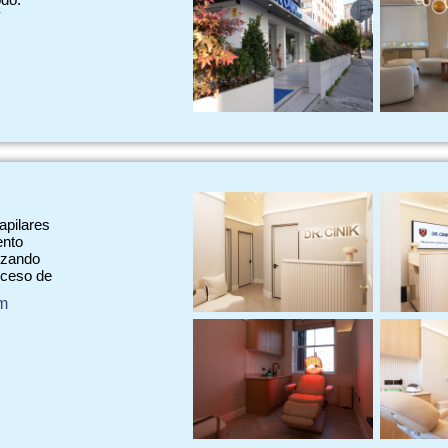
4
apilares
ento
tizando
oceso de
om