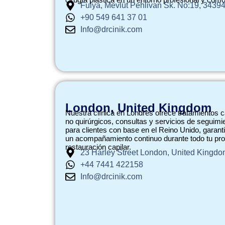
Fulya, Mevlüt Pehlivan Sk. No:19, 3439
+90 549 641 37 01
Info@drcinik.com
London, United Kingdom
Nuestra clínica en Londres ofrece tratamientos c
no quirúrgicos, consultas y servicios de seguimi
para clientes con base en el Reino Unido, garan
un acompañamiento continuo durante todo tu pr
restauración capilar.
23 Harley Street London, United Kingd
+44 7441 422158
Info@drcinik.com