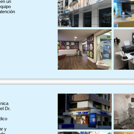
 en un
equipo
atención
ínica
el Dr.
dico
ar y
odo.