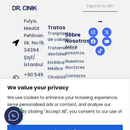
Fulya,
Tratos
Mevlüt
Trasplante
Sobre
Pehlivan
de cabello
Nosotros
Sk. No:19,
Sobre
Tratamientos
34394
nosotros
dentales
Şişli/
Nuestros
Estética
İstanbul
doctores
Médica
+90 549
Contacto
Cirugías
641 37 01
plásticas
Celebridades
We value your privacy
Info@drcinik.com
Blog
We use cookies to enhance your browsing experience,
serve personalised ads or content, and analyse our
traffic. By clicking "Accept All", you consent to our use of
cookies.