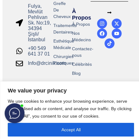
Greffe
Fulya,
De
À
Mevlüt
Cheveux
Pehlivan
Propos
Sk. No:19,
À Propos
Traitements
34394
Dentaires
Nos
Şişli/
İstanbul
Médecins
Esthétique
Médicale
+90 549
Contactez-
641 37 01
nous
Chirurgies
Plastiques
Info@drcinik.com
Célébrités
Blog
We value your privacy
We use cookies to enhance your browsing experience, serve
personalised ads or content, and analyse our traffic. By clicking
"Accept All", you consent to our use of cookies.
Accept All
©2026Tous droits réservés.