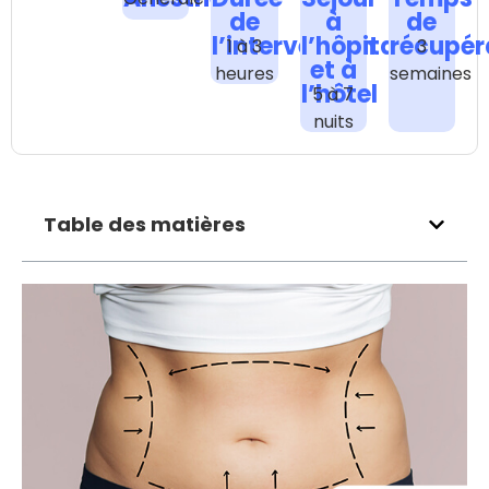
de
à
de
l’intervention
l’hôpital
récupér
1 à 3
3
et à
heures
semaines
l’hôtel
5 à 7
nuits
Table des matières