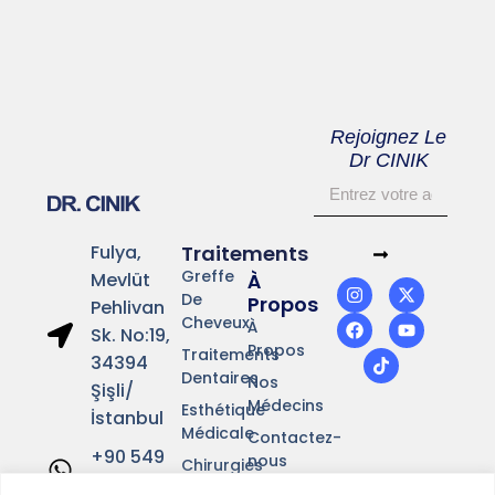
Rejoignez Le
Dr CINIK
Fulya,
Traitements
Greffe
Mevlüt
À
De
Propos
Pehlivan
Cheveux
À
Sk. No:19,
Propos
Traitements
34394
Dentaires
Nos
Şişli/
Médecins
Esthétique
İstanbul
Médicale
Contactez-
+90 549
nous
Chirurgies
641 37 01
Plastiques
Célébrités