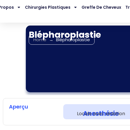
Propos
Chirurgies Plastiques
Greffe De Cheveux
Tr
Blépharoplastie
Home
→
Blépharoplastie
Aperçu
Anesthésie
Locale avec sédation