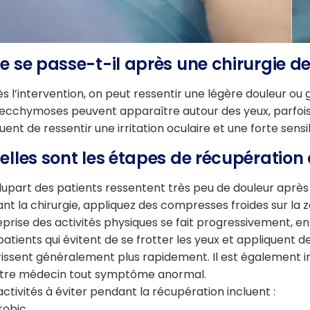
e se passe-t-il après une chirurgie d
s l’intervention, on peut ressentir une légère douleur ou
ecchymoses peuvent apparaître autour des yeux, parfois mê
uent de ressentir une irritation oculaire et une forte sensib
elles sont les étapes de récupération
lupart des patients ressentent très peu de douleur après l
ant la chirurgie, appliquez des compresses froides sur la
eprise des activités physiques se fait progressivement, en
patients qui évitent de se frotter les yeux et appliquent 
issent généralement plus rapidement. Il est également im
otre médecin tout symptôme anormal.
activités à éviter pendant la récupération incluent :
robic