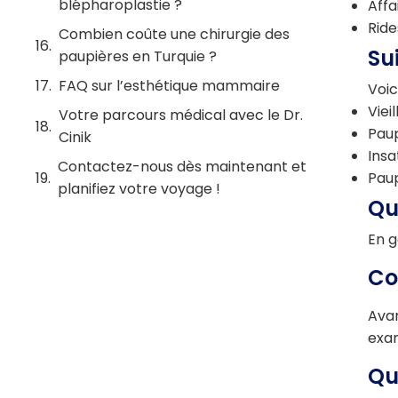
blépharoplastie ?
Affa
Ride
Combien coûte une chirurgie des
Su
paupières en Turquie ?
FAQ sur l’esthétique mammaire
Voic
Viei
Votre parcours médical avec le Dr.
Paup
Cinik
Insa
Contactez-nous dès maintenant et
Paup
planifiez votre voyage !
Qu
En g
Co
Avan
exam
Qu