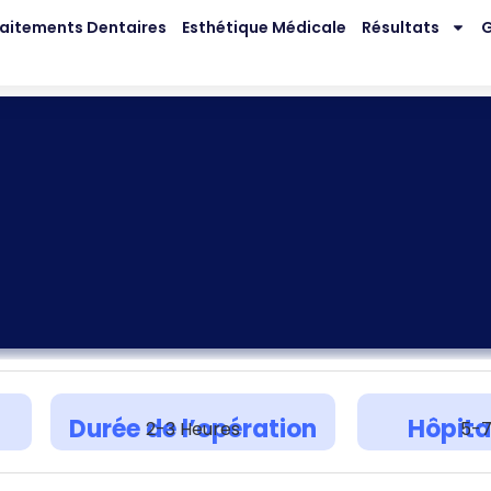
aitements Dentaires
Esthétique Médicale
Résultats
G
Durée de l’opération
Hôpita
2-3 Heures
5-7