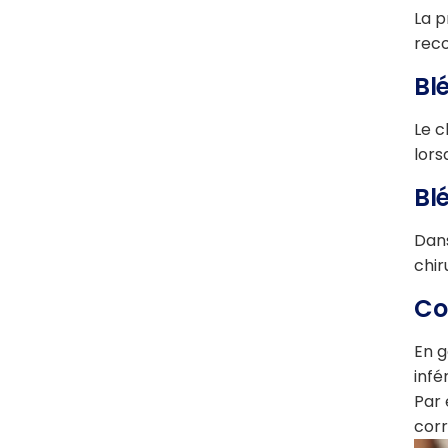
La p
rec
Bl
Le c
lors
Bl
Dans
chir
Co
En g
infé
Par 
corr