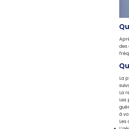
Qu
Aprè
des 
fréq
Qu
La p
suiv
La r
Les 
guér
à v
Les 
L’aé