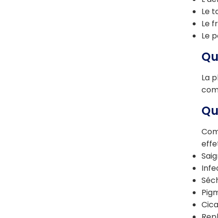
Le 
Le f
Le p
Qu
La p
comp
Qu
Comm
effe
Sai
Infe
Séch
Pig
Cica
Repl