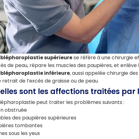
e
blépharoplastie supérieure
se réfère à une chirurgie ef
cès de peau, répare les muscles des paupières, et enlève 
e
blépharoplastie inférieure
, aussi appelée chirurgie de
e retrait de l’excès de graisse ou de peau.
elles sont les affections traitées par
lépharoplastie peut traiter les problèmes suivants :
on obstruée
bles des paupières supérieures
pières tombantes
es sous les yeux