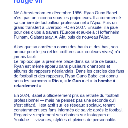
rouge vif
Né à Amsterdam en décembre 1986, Ryan Guno Babel
n’est pas un inconnu sous les projecteurs. Il a commencé
sa carrière de footballeur professionnel à l’Ajax. Puis un
grand transfert à Liverpool FC en 2007. Ensuite, il a joué
pour des clubs à travers l’Europe et au-delà : Hoffenheim,
Fulham, Galatasaray, Al Ain, puis de nouveau l’Ajax.
Alors que sa carrière a connu des hauts et des bas, son
amour pour le jeu (et les coiffures aux couleurs vives) n’a
jamais faibli.
Le rap occupe la première place dans sa liste de loisirs.
Ryan est même apparu dans plusieurs chansons et
albums de rappeurs néerlandais. Dans les cercles des fans
de football et des rappeurs, Ryan Guno Babel est connu
sous les surnoms
« Rio »
,
« le Gun »
et
« la bombe à
retardement »
.
En 2024, Babel a officiellement pris sa retraite du football
professionnel — mais ne pensez pas une seconde qu’il
s’est effacé. Il est actif sur les réseaux sociaux, tenant
constamment ses fans informés de sa vie après le football.
Regardez simplement ses chaînes sur Instagram et
Youtube — vivantes, stylées et pleines de personnalité.