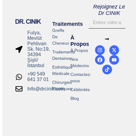
Rejoignez Le
Dr CINIK
Traitements
Greffe
Fulya,
De
À
Mevlüt
Cheveux
Pehlivan
Propos
Sk. No:19,
À Propos
Traitements
34394
Dentaires
Nos
Şişli/
İstanbul
Médecins
Esthétique
Médicale
+90 549
Contactez-
641 37 01
nous
Chirurgies
Plastiques
Info@drcinik.com
Célébrités
Blog