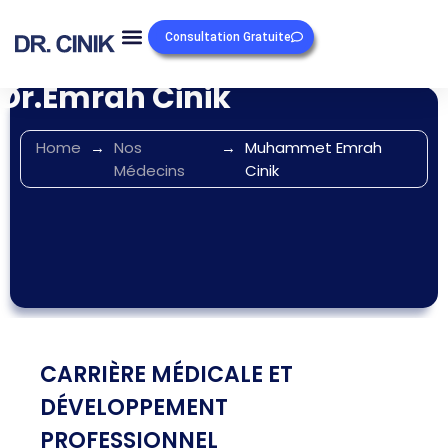
Consultation Gratuite
Dr.Emrah Cinik
Home
→
Nos
→
Muhammet Emrah
Médecins
Cinik
CARRIÈRE MÉDICALE ET
DÉVELOPPEMENT
PROFESSIONNEL