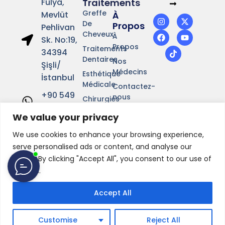
Fulya,
Traitements
Greffe
Mevlüt
À
De
Propos
Pehlivan
Cheveux
À
Sk. No:19,
Propos
Traitements
34394
Dentaires
Nos
Şişli/
Médecins
Esthétique
İstanbul
Médicale
Contactez-
+90 549
nous
Chirurgies
641 37 01
Plastiques
Célébrités
We value your privacy
Info@drcinik.com
Blog
We use cookies to enhance your browsing experience,
serve personalised ads or content, and analyse our
traffic. By clicking "Accept All", you consent to our use of
cookies.
Accept All
Customise
Reject All
©2026Tous droits réservés.